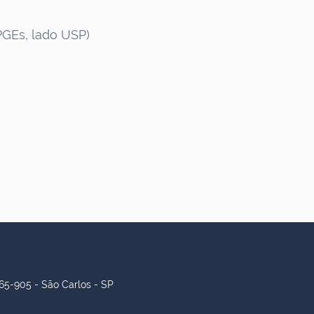
PGEs, lado USP)
65-905 - São Carlos - SP