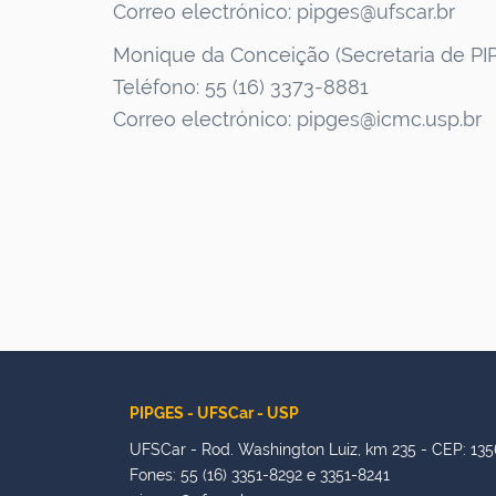
Correo electrónico: pipges@ufscar.br
Monique da Conceição (Secretaria de PI
Teléfono: 55 (16) 3373-8881
Correo electrónico: pipges@icmc.usp.br
PIPGES - UFSCar - USP
UFSCar - Rod. Washington Luiz, km 235 - CEP: 135
Fones: 55 (16) 3351-8292 e 3351-8241