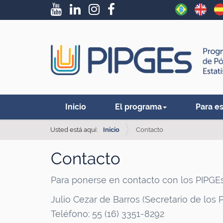
N
Inicio
El programa
Para e
a
v
Usted está aquí:
Inicio
Contacto
e
Contacto
g
a
Para ponerse en contacto con los PIPGEs, 
ç
Julio Cezar de Barros (Secretario de los
ã
Teléfono: 55 (16) 3351-8292
o