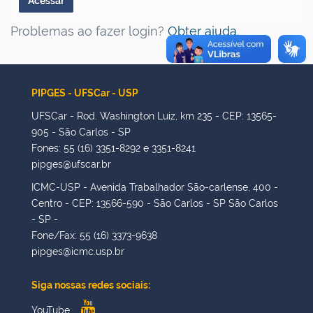
Problemas ao fazer login?
Obter ajuda
.
PIPGES - UFSCar - USP
UFSCar - Rod. Washington Luiz, km 235 - CEP: 13565-
905 - São Carlos - SP
Fones: 55 (16) 3351-8292 e 3351-8241
pipges@ufscar.br
ICMC-USP - Avenida Trabalhador São-carlense, 400 -
Centro - CEP: 13566-590 - São Carlos - SP São Carlos
- SP -
Fone/Fax: 55 (16) 3373-9638
pipges@icmc.usp.br
Siga nossas redes sociais:
YouTube