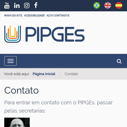
MAPA DO SITE
ACESSIBILIDADE
ALTO CONTRASTE
N
Busc
Toggle navigation
a
Busc
v
Você está aqui:
Página Inicial
Contato
e
Contato
g
a
Para entrar em contato com o PIPGEs, passar
ç
pelas secretarias:
ã
o