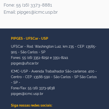
Fone: 55 (16) 3373-8881
Email: pipges@icmc.usp.br
PIPGES - UFSCar - USP
UFSCar - Rod. Washington Luiz, km 235 - CEP: 13565-
905 - São Carlos - SP
Fones: 55 (16) 3351-8292 e 3351-8241
pipges@ufscar.br
ICMC-USP - Avenida Trabalhador São-carlense, 400 -
Centro - CEP: 13566-590 - São Carlos - SP São Carlos
- SP -
Fone/Fax: 55 (16) 3373-9638
pipges@icmc.usp.br
Siga nossas redes sociais: