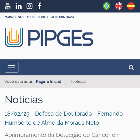
MAPA DO SITE
ACESSIBILIDADE
ALTO CONTRASTE
N
Busc
Toggle navigation
a
Busc
v
Você está aqui:
Página Inicial
Notícias
e
Notícias
g
a
18/02/25 - Defesa de Doutorado - Fernando
ç
Humberto de Almeida Moraes Neto
ã
Aprimoramento da Detecção de Câncer em
o