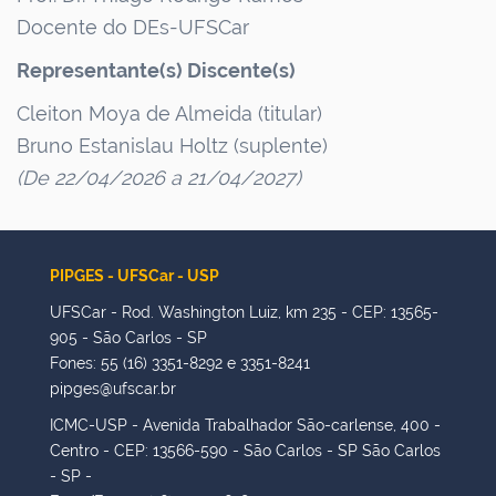
Docente do DEs-UFSCar
Representante(s) Discente(s)
Cleiton Moya de Almeida (titular)
Bruno Estanislau Holtz (suplente)
(De 22/04/2026 a 21/04/2027)
PIPGES - UFSCar - USP
UFSCar - Rod. Washington Luiz, km 235 - CEP: 13565-
905 - São Carlos - SP
Fones: 55 (16) 3351-8292 e 3351-8241
pipges@ufscar.br
ICMC-USP - Avenida Trabalhador São-carlense, 400 -
Centro - CEP: 13566-590 - São Carlos - SP São Carlos
- SP -