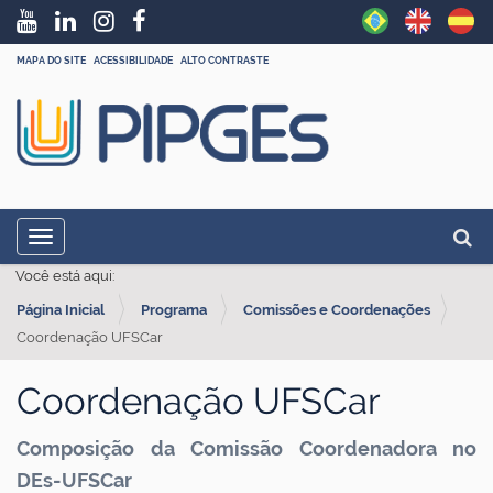
MAPA DO SITE
ACESSIBILIDADE
ALTO CONTRASTE
N
Busc
Toggle navigation
a
Busc
Você está aqui:
v
Página Inicial
Programa
Comissões e Coordenações
e
Coordenação UFSCar
g
a
Coordenação UFSCar
ç
ã
Composição da Comissão Coordenadora no
o
DEs-UFSCar