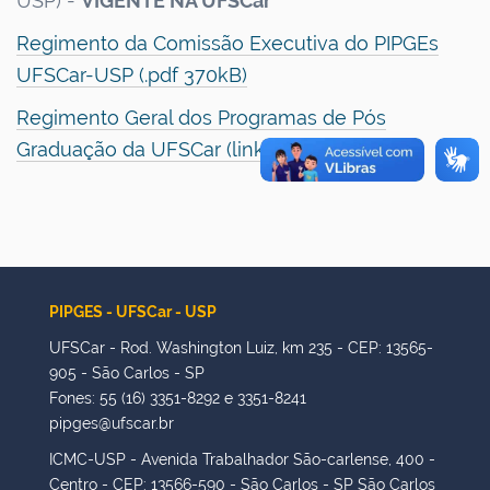
USP) -
VIGENTE NA UFSCar
Regimento da Comissão Executiva do PIPGEs
UFSCar-USP (.pdf 370kB)
Regimento Geral dos Programas de Pós
Graduação da UFSCar (link externo)
PIPGES - UFSCar - USP
UFSCar - Rod. Washington Luiz, km 235 - CEP: 13565-
905 - São Carlos - SP
Fones: 55 (16) 3351-8292 e 3351-8241
pipges@ufscar.br
ICMC-USP - Avenida Trabalhador São-carlense, 400 -
Centro - CEP: 13566-590 - São Carlos - SP São Carlos