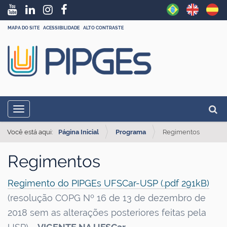
MAPA DO SITE
ACESSIBILIDADE
ALTO CONTRASTE
N
Busc
Toggle navigation
a
Busc
v
Você está aqui:
Página Inicial
Programa
Regimentos
e
Regimentos
g
a
Regimento do PIPGEs UFSCar-USP (.pdf 291kB)
ç
(resolução COPG Nº 16 de 13 de dezembro de
ã
2018 sem as alterações posteriores feitas pela
o