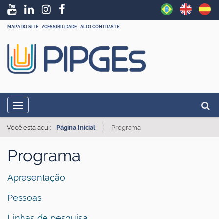
MAPA DO SITE
ACESSIBILIDADE
ALTO CONTRASTE
N
Busc
Toggle navigation
a
Busc
v
Você está aqui:
Página Inicial
Programa
e
Programa
g
a
Apresentação
ç
Pessoas
ã
o
Linhas de pesquisa