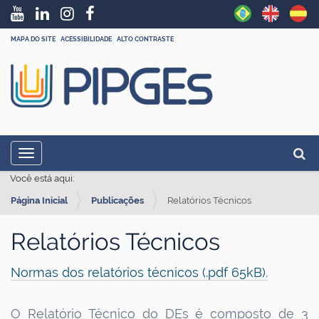
MAPA DO SITE
ACESSIBILIDADE
ALTO CONTRASTE
N
Busc
Toggle navigation
a
Busc
Você está aqui:
v
Página Inicial
Publicações
Relatórios Técnicos
e
g
Relatórios Técnicos
a
ç
Normas dos relatórios técnicos (.pdf 65kB)
.
ã
o
O Relatório Técnico do DEs é composto de 3