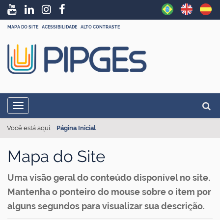
MAPA DO SITE
ACESSIBILIDADE
ALTO CONTRASTE
N
Busc
Toggle navigation
a
Busc
v
Você está aqui:
Página Inicial
e
Mapa do Site
g
a
Uma visão geral do conteúdo disponível no site.
ç
Mantenha o ponteiro do mouse sobre o item por
ã
alguns segundos para visualizar sua descrição.
o