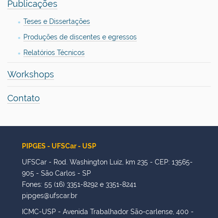
Publicações
Teses e Dissertações
Produções de discentes e egressos
Relatórios Técnicos
Workshops
Contato
PIPGES - UFSCar - USP
UFSCar - Rod. Washington Luiz, km 235 - CEP: 13565-
905 - São Carlos - SP
Fones: 55 (16) 3351-8292 e 3351-8241
pipges@ufscar.br
ICMC-USP - Avenida Trabalhador São-carlense, 400 -