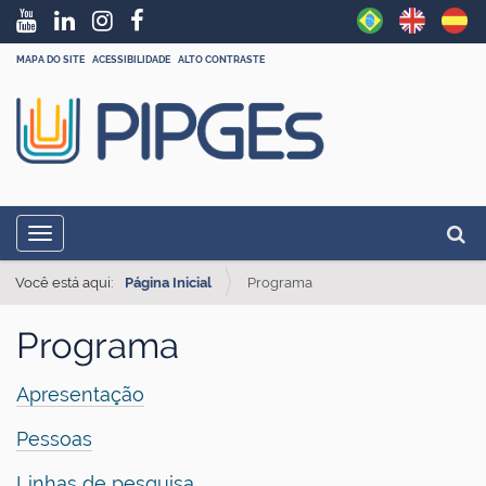
MAPA DO SITE
ACESSIBILIDADE
ALTO CONTRASTE
N
Busc
Toggle navigation
a
Busc
v
Você está aqui:
Página Inicial
Programa
e
Programa
g
a
Apresentação
ç
Pessoas
ã
o
Linhas de pesquisa