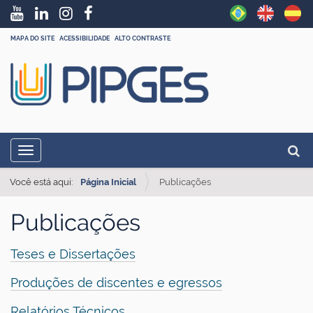
MAPA DO SITE
ACESSIBILIDADE
ALTO CONTRASTE
N
Busc
Toggle navigation
a
Busc
v
Você está aqui:
Página Inicial
Publicações
e
Publicações
g
a
Teses e Dissertações
ç
Produções de discentes e egressos
ã
o
Relatórios Técnicos