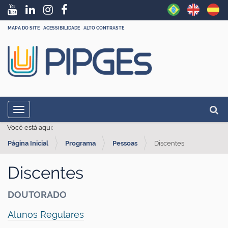
MAPA DO SITE
ACESSIBILIDADE
ALTO CONTRASTE
N
Busc
Toggle navigation
a
Busc
Você está aqui:
v
Página Inicial
Programa
Pessoas
Discentes
e
g
Discentes
a
ç
DOUTORADO
ã
Alunos Regulares
o