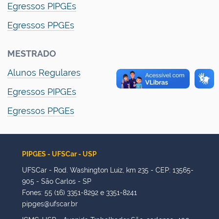
Egressos PIPGEs
Egressos PPGEs
MESTRADO
Alunos Regulares
Egressos PIPGEs
Egressos PPGEs
PIPGES - UFSCar - USP
UFSCar - Rod. Washington Luiz, km 235 - CEP: 13565-
905 - São Carlos - SP
Fones: 55 (16) 3351-8292 e 3351-8241
pipges@ufscar.br