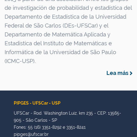
u
de investigación de probabilidad y estadística del
s
Departamento de Estadística de la Universidad
Federal de São Carlos (DEs-UFSCar) y el
Departamento de Matemática Aplicada y
Estadística del Instituto de Matemáticas e
Informática de la Universidad de São Paulo
(ICMC-USP).
Lea más
PIPGES - UFSCar - USP
UFSCar - Rod. Washington Luiz, km 235 - CEP: 13565-
905 - São Carlos - SP
Fones: 55 (16) 3351-8292 e 3351-8241
pipges@ufscar.br