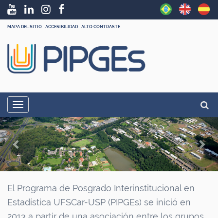
MAPA DEL SITIO
ACCESIBILIDAD
ALTO CONTRASTE
N
Busca
Toggle navigation
a
Búsq
P
N
v
r
e
e
g
e
x
a
v
t
ç
i
El Programa de Posgrado Interinstitucional en
ã
Estadística UFSCar-USP (PIPGEs) se inició en
o
o
2013 a partir de una asociación entre los grupos