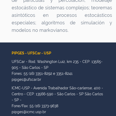
de partículas y percolación; modelaje
estocástico de sistemas complejos; teoremas
asintóticos en procesos estocásticos
especiales; algoritmos de simulación y
modelos no markovianos.
PIPGES - UFSCar - USP
UFSCar - Rod. Washington Luiz, km 235 - CEP: 13565-
905 - São Carlos - SP
Fones: 55 (16) 3351-8292 e 3351-8241
pipges@ufscar.br
ICMC-USP - Avenida Trabalhador São-carlense, 400 -
Centro - CEP: 13566-590 - São Carlos - SP São Carlos
- SP -
Fone/Fax: 55 (16) 3373-9638
pipges@icmc.usp.br