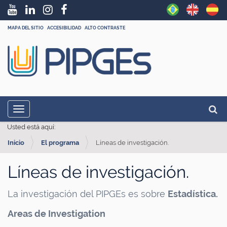
MAPA DEL SITIO
ACCESIBILIDAD
ALTO CONTRASTE
N
Busca
Toggle navigation
a
Búsq
Usted está aquí:
v
Inicio
El programa
Líneas de investigación.
e
g
Líneas de investigación.
a
ç
La investigación del PIPGEs es sobre
Estadística.
ã
Areas de Investigation
o