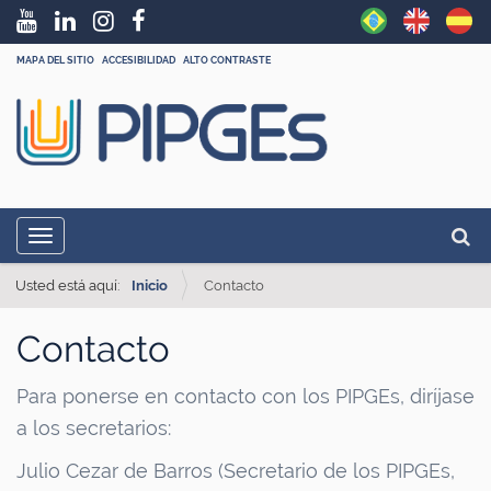
MAPA DEL SITIO
ACCESIBILIDAD
ALTO CONTRASTE
N
Busca
Toggle navigation
a
Búsq
v
Usted está aquí:
Inicio
Contacto
e
Contacto
g
a
Para ponerse en contacto con los PIPGEs, diríjase
ç
a los secretarios:
ã
Julio Cezar de Barros (Secretario de los PIPGEs,
o