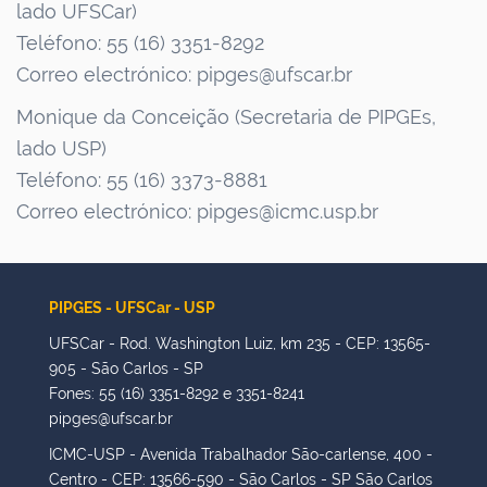
lado UFSCar)
Teléfono: 55 (16) 3351-8292
Correo electrónico: pipges@ufscar.br
Monique da Conceição (Secretaria de PIPGEs,
lado USP)
Teléfono: 55 (16) 3373-8881
Correo electrónico: pipges@icmc.usp.br
PIPGES - UFSCar - USP
UFSCar - Rod. Washington Luiz, km 235 - CEP: 13565-
905 - São Carlos - SP
Fones: 55 (16) 3351-8292 e 3351-8241
pipges@ufscar.br
ICMC-USP - Avenida Trabalhador São-carlense, 400 -
Centro - CEP: 13566-590 - São Carlos - SP São Carlos