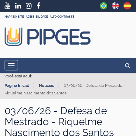
MAPA DO SITE
ACESSIBILIDADE
ALTO CONTRASTE
N
Busc
Toggle navigation
a
Busc
Você está aqui:
v
Página Inicial
Notícias
03/06/26 - Defesa de Mestrado -
e
Riquelme Nascimento dos Santos
g
a
03/06/26 - Defesa de
ç
Mestrado - Riquelme
ã
Nascimento dos Santos
o