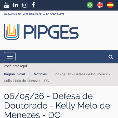
MAPA DO SITE
ACESSIBILIDADE
ALTO CONTRASTE
N
Busc
Toggle navigation
a
Busc
Você está aqui:
v
Página Inicial
Notícias
06/05/26 - Defesa de Doutorado -
e
Kelly Melo de Menezes - DO
g
a
06/05/26 - Defesa de
ç
Doutorado - Kelly Melo de
ã
Menezes - DO
o