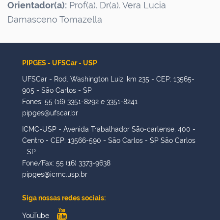
Orientador(a):
Prof(a). Dr(a). Vera Lucia
Damasceno Tomazella
PIPGES - UFSCar - USP
UFSCar - Rod. Washington Luiz, km 235 - CEP: 13565-
905 - São Carlos - SP
Fones: 55 (16) 3351-8292 e 3351-8241
pipges@ufscar.br
ICMC-USP - Avenida Trabalhador São-carlense, 400 -
Centro - CEP: 13566-590 - São Carlos - SP São Carlos
- SP -
Fone/Fax: 55 (16) 3373-9638
pipges@icmc.usp.br
Siga nossas redes sociais:
YouTube