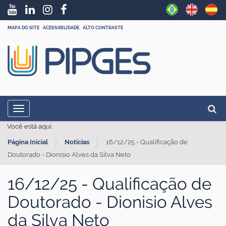
MAPA DO SITE
ACESSIBILIDADE
ALTO CONTRASTE
N
Busc
Toggle navigation
a
Busc
Você está aqui:
v
Página Inicial
Notícias
16/12/25 - Qualificação de
e
Doutorado - Dionisio Alves da Silva Neto
g
a
16/12/25 - Qualificação de
ç
Doutorado - Dionisio Alves
ã
da Silva Neto
o