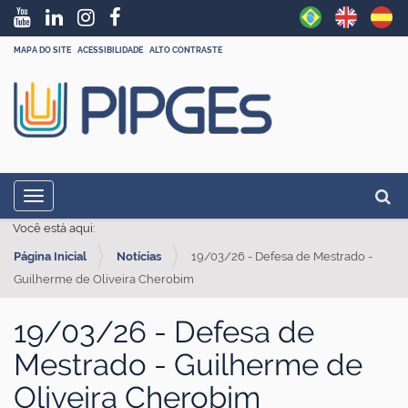
MAPA DO SITE
ACESSIBILIDADE
ALTO CONTRASTE
N
Busc
Toggle navigation
a
Busc
Você está aqui:
v
Página Inicial
Notícias
19/03/26 - Defesa de Mestrado -
e
Guilherme de Oliveira Cherobim
g
a
19/03/26 - Defesa de
ç
Mestrado - Guilherme de
ã
Oliveira Cherobim
o