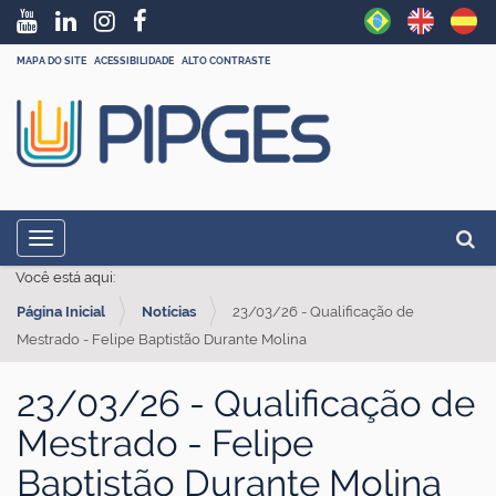
MAPA DO SITE
ACESSIBILIDADE
ALTO CONTRASTE
N
Busc
Toggle navigation
a
Busc
Você está aqui:
v
Página Inicial
Notícias
23/03/26 - Qualificação de
e
Mestrado - Felipe Baptistão Durante Molina
g
a
23/03/26 - Qualificação de
ç
Mestrado - Felipe
ã
Baptistão Durante Molina
o