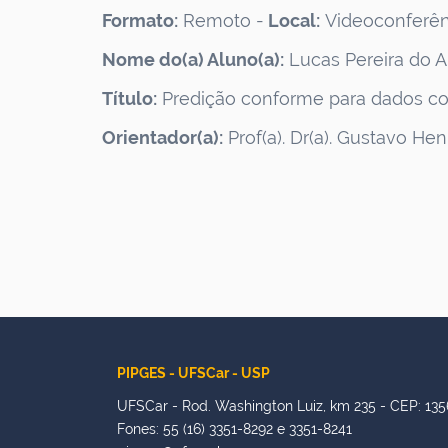
Formato:
Remoto -
Local:
Videoconferênc
Nome do(a) Aluno(a):
Lucas Pereira do 
Título:
Predição conforme para dados co
Orientador(a):
Prof(a). Dr(a). Gustavo Hen
PIPGES - UFSCar - USP
UFSCar - Rod. Washington Luiz, km 235 - CEP: 135
Fones: 55 (16) 3351-8292 e 3351-8241