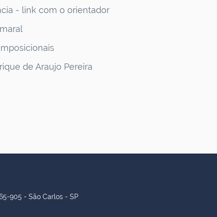
ia - link com o orientador
Amaral
mposicionais
rique de Araujo Pereira
65-905 - São Carlos - SP