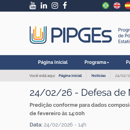
N
Página Inicial
Programa
P
a
v
Você está aqui:
Página Inicial
Notícias
24/02/2
e
24/02/26 - Defesa de 
g
a
Predição conforme para dados composici
ç
de fevereiro às 14:00h
ã
Data:
24/02/2026 - 14h
o