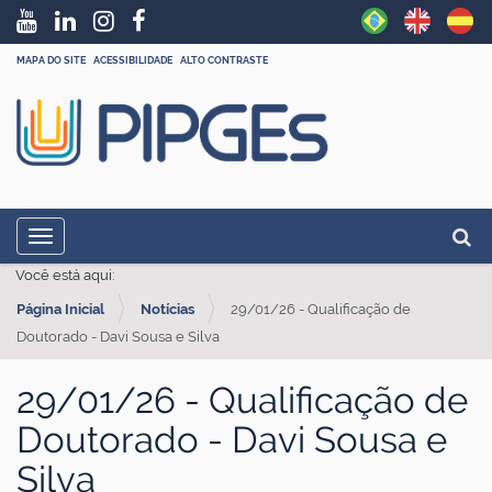
MAPA DO SITE
ACESSIBILIDADE
ALTO CONTRASTE
N
Busc
Toggle navigation
a
Busc
Você está aqui:
v
Página Inicial
Notícias
29/01/26 - Qualificação de
e
Doutorado - Davi Sousa e Silva
g
a
29/01/26 - Qualificação de
ç
Doutorado - Davi Sousa e
ã
Silva
o