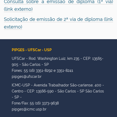
Consulta sobre a emissão de diploma (1ª via)
(link externo)
Solicitação de emissão de 2ª via de diploma
(link
externo)
PIPGES - UFSCar - USP
UFSCar - Rod. Washington Luiz, km 235 - CEP: 13565-
905 - São Carlos - SP
Fones: 55 (16) 3351-8292 e 3351-8241
pipges@ufscar.br
ICMC-USP - Avenida Trabalhador São-carlense, 400 -
Centro - CEP: 13566-590 - São Carlos - SP São Carlos
- SP -
Fone/Fax: 55 (16) 3373-9638
pipges@icmc.usp.br