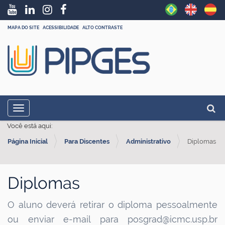
MAPA DO SITE
ACESSIBILIDADE
ALTO CONTRASTE
N
Busc
Toggle navigation
a
Busc
Você está aqui:
v
Página Inicial
Para Discentes
Administrativo
Diplomas
e
g
a
Diplomas
ç
ã
O aluno deverá retirar o diploma pessoalmente
o
ou enviar e-mail para posgrad@icmc.usp.br