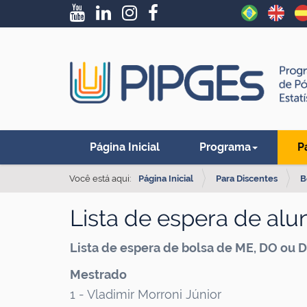
N
Página Inicial
Programa
P
a
v
Você está aqui:
Página Inicial
Para Discentes
B
e
Lista de espera de alu
g
a
Lista de espera de bolsa de ME, DO ou 
ç
Mestrado
ã
1 - Vladimir Morroni Júnior
o