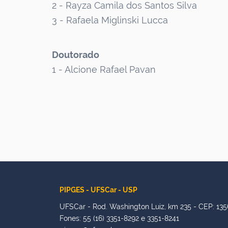
2 - Rayza Camila dos Santos Silva
3 - Rafaela Miglinski Lucca
Doutorado
1 - Alcione Rafael Pavan
PIPGES - UFSCar - USP
UFSCar - Rod. Washington Luiz, km 235 - CEP: 135
Fones: 55 (16) 3351-8292 e 3351-8241